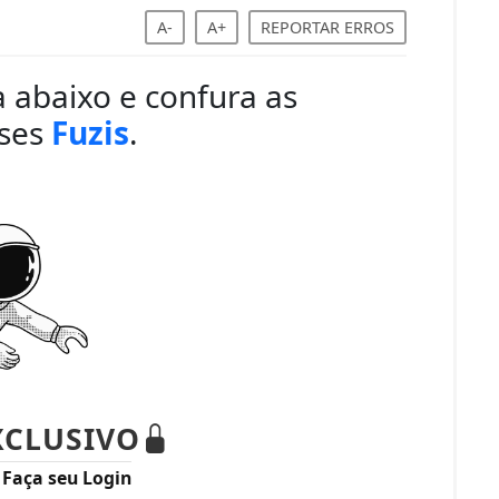
A-
A+
REPORTAR ERROS
a abaixo e confura as
sses
Fuzis
.
XCLUSIVO
?
Faça seu Login