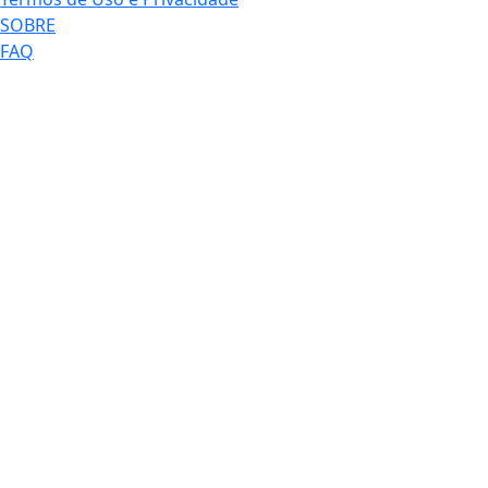
SOBRE
FAQ
Termos de Uso e Privacidade
Esse site utiliza cookies para melhorar sua experiênci
de navegação. Ao continuar o acesso, entendemos qu
você concorda com nossos Termos de Uso e Privacida
PARA MAIS INFORMAÇÕES,
ACESSE NOSSOS TERMOS CLICAN