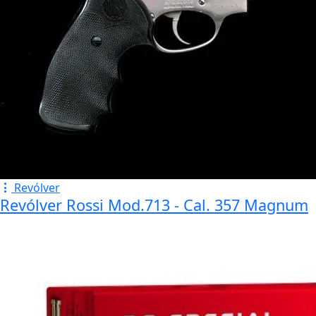
Revólver
Revólver Rossi Mod.713 - Cal. 357 Magnum