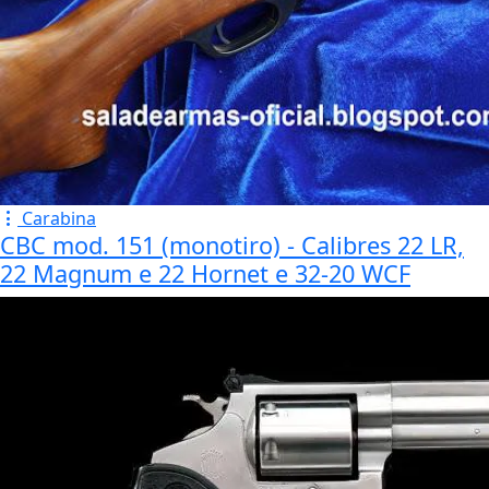
Carabina
CBC mod. 151 (monotiro) - Calibres 22 LR,
22 Magnum e 22 Hornet e 32-20 WCF