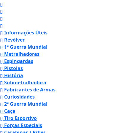
Informações Úteis
Revólver
1ª Guerra Mundial
Metralhadoras
Espingardas
Pistolas
História
Submetralhadora
Fabricantes de Armas
Curiosidades
2ª Guerra Mundial
Caça
Tiro Esportivo
Forças Especiais
Carabinas / Rifles