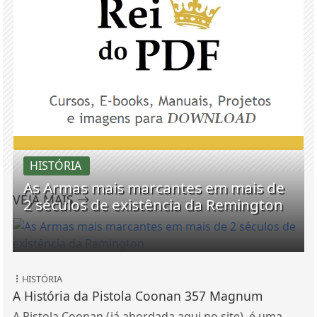
HISTÓRIA
As Armas mais marcantes em mais de
VEJA MAIS
2 séculos de existência da Remington
HISTÓRIA
A História da Pistola Coonan 357 Magnum
A Pistola Coonan (já abordada aqui no site), é uma