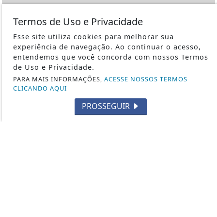
Termos de Uso e Privacidade
Siga-nos nas redes sociais
Esse site utiliza cookies para melhorar sua
experiência de navegação. Ao continuar o acesso,
entendemos que você concorda com nossos Termos
de Uso e Privacidade.
INFORMAÇÕES ÚTEIS
PARA MAIS INFORMAÇÕES,
ACESSE NOSSOS TERMOS
REVÓLVER
CLICANDO AQUI
1ª GUERRA MUNDIAL
PROSSEGUIR
METRALHADORAS
ESPINGARDAS
PISTOLAS
HISTÓRIA
SUBMETRALHADORA
FABRICANTES DE ARMAS
CURIOSIDADES
2ª GUERRA MUNDIAL