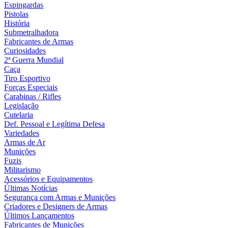
Espingardas
Pistolas
História
Submetralhadora
Fabricantes de Armas
Curiosidades
2ª Guerra Mundial
Caça
Tiro Esportivo
Forças Especiais
Carabinas / Rifles
Legislação
Cutelaria
Def. Pessoal e Legítima Defesa
Variedades
Armas de Ar
Munições
Fuzis
Militarismo
Acessórios e Equipamentos
Últimas Notícias
Segurança com Armas e Munições
Criadores e Designers de Armas
Últimos Lançamentos
Fabricantes de Munições