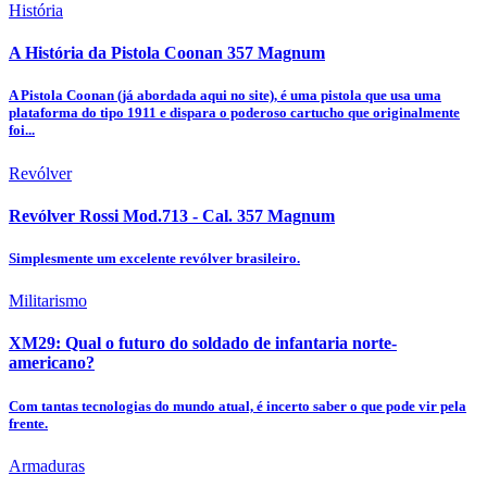
História
A História da Pistola Coonan 357 Magnum
A Pistola Coonan (já abordada aqui no site), é uma pistola que usa uma
plataforma do tipo 1911 e dispara o poderoso cartucho que originalmente
foi...
Revólver
Revólver Rossi Mod.713 - Cal. 357 Magnum
Simplesmente um excelente revólver brasileiro.
Militarismo
XM29: Qual o futuro do soldado de infantaria norte-
americano?
Com tantas tecnologias do mundo atual, é incerto saber o que pode vir pela
frente.
Armaduras