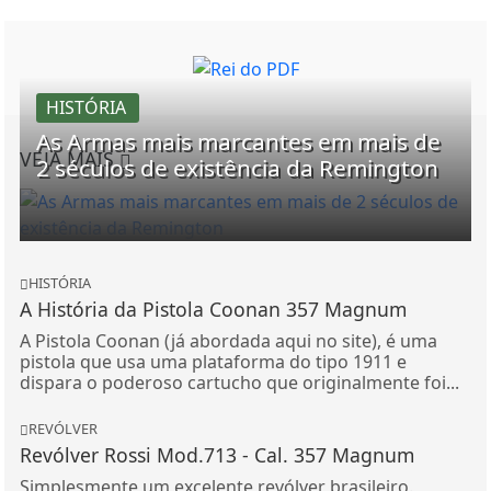
HISTÓRIA
As Armas mais marcantes em mais de
VEJA MAIS
2 séculos de existência da Remington
HISTÓRIA
A História da Pistola Coonan 357 Magnum
A Pistola Coonan (já abordada aqui no site), é uma
pistola que usa uma plataforma do tipo 1911 e
dispara o poderoso cartucho que originalmente foi...
REVÓLVER
Revólver Rossi Mod.713 - Cal. 357 Magnum
Simplesmente um excelente revólver brasileiro.