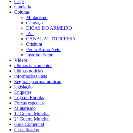
Caça
Cutelaria
Colunas
Militarismo
Cangaço
DICAS DO ARMEIRO
IAT
CANAL AUTODEFESA
Crishunt
Perito Bruno Neto
Instrutor Netto
Vídeos
ultimos lancamentos
ultimas noticias
informações uteis
Segurança arma municao
legislação
Enquetes
Loja de Ebooks
Forças especiais
Militarismo
1° Guerra Mundial
2° Guerra Mundial
Guia Comercial
Classificados