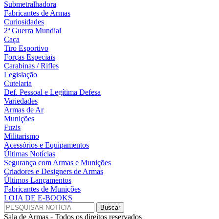
Submetralhadora
Fabricantes de Armas
Curiosidades
2ª Guerra Mundial
Caça
Tiro Esportivo
Forças Especiais
Carabinas / Rifles
Legislação
Cutelaria
Def. Pessoal e Legítima Defesa
Variedades
Armas de Ar
Munições
Fuzis
Militarismo
Acessórios e Equipamentos
Últimas Notícias
Segurança com Armas e Munições
Criadores e Designers de Armas
Últimos Lançamentos
Fabricantes de Munições
LOJA DE E-BOOKS
Sala de Armas - Todos os direitos reservados