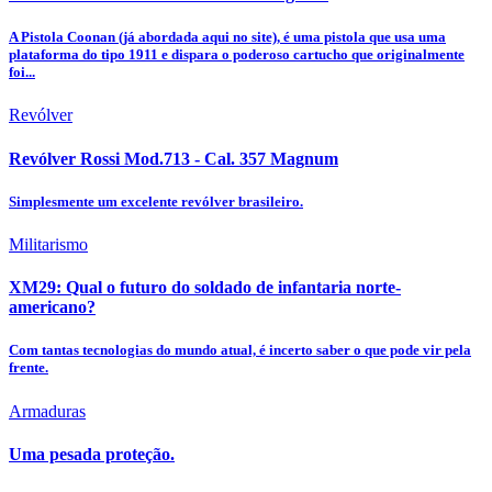
A Pistola Coonan (já abordada aqui no site), é uma pistola que usa uma
plataforma do tipo 1911 e dispara o poderoso cartucho que originalmente
foi...
Revólver
Revólver Rossi Mod.713 - Cal. 357 Magnum
Simplesmente um excelente revólver brasileiro.
Militarismo
XM29: Qual o futuro do soldado de infantaria norte-
americano?
Com tantas tecnologias do mundo atual, é incerto saber o que pode vir pela
frente.
Armaduras
Uma pesada proteção.