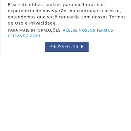
SUBMETRALHADORA
Esse site utiliza cookies para melhorar sua
FABRICANTES DE ARMAS
experiência de navegação. Ao continuar o acesso,
entendemos que você concorda com nossos Termos
CURIOSIDADES
de Uso e Privacidade.
2ª GUERRA MUNDIAL
PARA MAIS INFORMAÇÕES,
ACESSE NOSSOS TERMOS
CAÇA
CLICANDO AQUI
TIRO ESPORTIVO
PROSSEGUIR
FORÇAS ESPECIAIS
CARABINAS / RIFLES
LEGISLAÇÃO
CUTELARIA
DEF. PESSOAL E LEGÍTIMA DEFESA
VARIEDADES
ARMAS DE AR
MUNIÇÕES
FUZIS
MILITARISMO