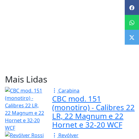
Mais Lidas
Carabina
CBC mod. 151
(monotiro) - Calibres 22
LR, 22 Magnum e 22
Hornet e 32-20 WCF
Revólver