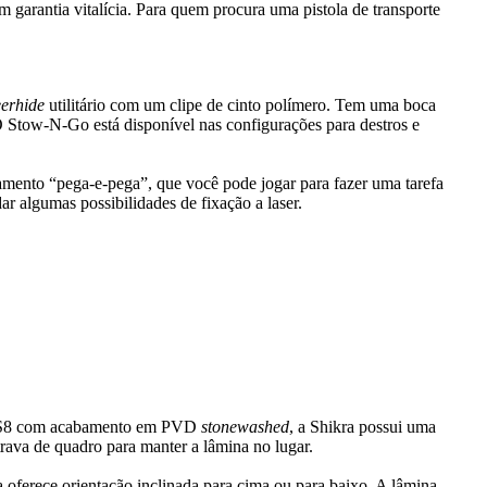
garantia vitalícia. Para quem procura uma pistola de transporte
eerhide
utilitário com um clipe de cinto polímero. Tem uma boca
O Stow-N-Go está disponível nas configurações para destros e
mento “pega-e-pega”, que você pode jogar para fazer uma tarefa
r algumas possibilidades de fixação a laser.
 AUS8 com acabamento em PVD
stonewashed
, a Shikra possui uma
trava de quadro para manter a lâmina no lugar.
a oferece orientação inclinada para cima ou para baixo. A lâmina