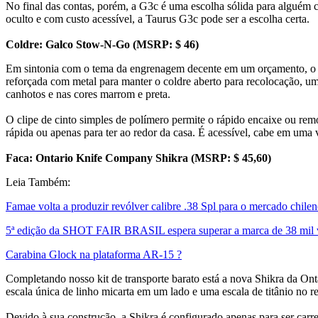
No final das contas, porém, a G3c é uma escolha sólida para alguém c
oculto e com custo acessível, a Taurus G3c pode ser a escolha certa.
Coldre: Galco Stow-N-Go (MSRP: $ 46)
Em sintonia com o tema da engrenagem decente em um orçamento, o 
reforçada com metal para manter o coldre aberto para recolocação, u
canhotos e nas cores marrom e preta.
O clipe de cinto simples de polímero permite o rápido encaixe ou r
rápida ou apenas para ter ao redor da casa. É acessível, cabe em uma 
Faca: Ontario Knife Company Shikra (MSRP: $ 45,60)
Leia Também:
Famae volta a produzir revólver calibre .38 Spl para o mercado chile
5ª edição da SHOT FAIR BRASIL espera superar a marca de 38 mil v
Carabina Glock na plataforma AR-15 ?
Completando nosso kit de transporte barato está a nova Shikra d
escala única de linho micarta em um lado e uma escala de titânio no 
Devido à sua construção, a Shikra é configurado apenas para ser carre