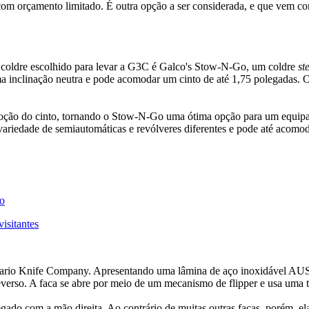
om orçamento limitado. É outra opção a ser considerada, e que vem com 
coldre escolhido para levar a G3C é Galco's Stow-N-Go, um coldre
st
ma inclinação neutra e pode acomodar um cinto de até 1,75 polegadas. 
emoção do cinto, tornando o Stow-N-Go uma ótima opção para um equipa
variedade de semiautomáticas e revólveres diferentes e pode até acomoda
no
isitantes
a Ontario Knife Company. Apresentando uma lâmina de aço inoxidável
reverso. A faca se abre por meio de um mecanismo de flipper e usa uma 
gado com a mão direita. Ao contrário de muitas outras facas, porém, el