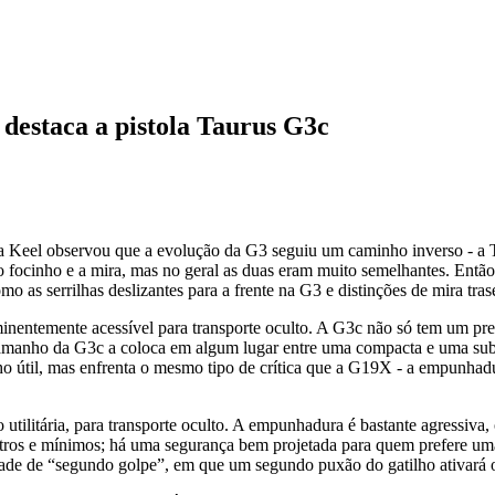
 destaca a pistola Taurus G3c
ra Keel observou que a evolução da G3 seguiu um caminho inverso - a 
no focinho e a mira, mas no geral as duas eram muito semelhantes. Ent
 as serrilhas deslizantes para a frente na G3 e distinções de mira tras
minentemente acessível para transporte oculto. A G3c não só tem um pr
O tamanho da G3c a coloca em algum lugar entre uma compacta e uma 
 útil, mas enfrenta o mesmo tipo de crítica que a G19X - a empunhadur
tilitária, para transporte oculto. A empunhadura é bastante agressiva, 
estros e mínimos; há uma segurança bem projetada para quem prefere u
ade de “segundo golpe”, em que um segundo puxão do gatilho ativará o