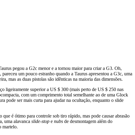
Taurus pegou a G2c menor e a tornou maior para criar a G3. Oh,
ão, pareceu um pouco estranho quando a Taurus apresentou a G3c, uma
eira, mas as duas pistolas são idênticas na maioria das dimensões.
eço ligeiramente superior a US $ 300 (mais perto de US $ 250 nas
subcompacta, com um comprimento total semelhante ao de uma Glock
a pode ser mais curta para ajudar na ocultação, enquanto o slide
o que é ótimo para controle sob tiro rápido, mas pode causar abrasão
ma, uma alavanca
slide-stop
e
nubs
de desmontagem além do
 martelo.