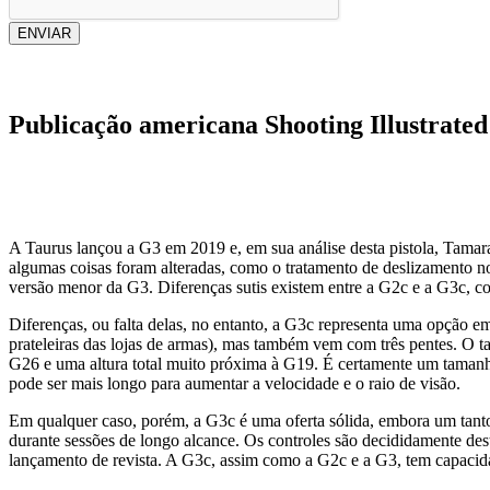
ENVIAR
Publicação americana Shooting Illustrated
A Taurus lançou a G3 em 2019 e, em sua análise desta pistola, Tama
algumas coisas foram alteradas, como o tratamento de deslizamento 
versão menor da G3. Diferenças sutis existem entre a G2c e a G3c, como
Diferenças, ou falta delas, no entanto, a G3c representa uma opção e
prateleiras das lojas de armas), mas também vem com três pentes. 
G26 e uma altura total muito próxima à G19. É certamente um tamanho
pode ser mais longo para aumentar a velocidade e o raio de visão.
Em qualquer caso, porém, a G3c é uma oferta sólida, embora um tanto u
durante sessões de longo alcance. Os controles são decididamente d
lançamento de revista. A G3c, assim como a G2c e a G3, tem capacid