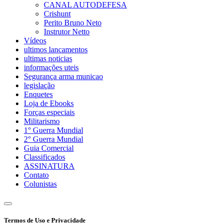
CANAL AUTODEFESA
Crishunt
Perito Bruno Neto
Instrutor Netto
Vídeos
ultimos lancamentos
ultimas noticias
informações uteis
Segurança arma municao
legislação
Enquetes
Loja de Ebooks
Forças especiais
Militarismo
1° Guerra Mundial
2° Guerra Mundial
Guia Comercial
Classificados
ASSINATURA
Contato
Colunistas
Termos de Uso e Privacidade