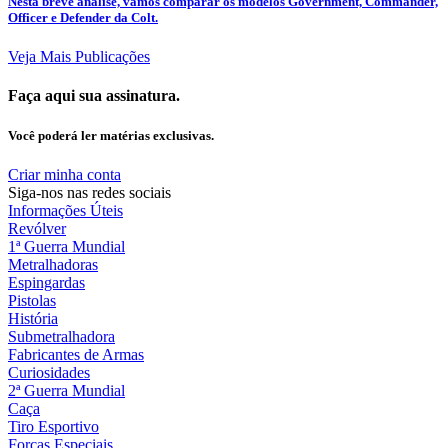
Nesta breve análise, vamos comparar os modelos Government, Commander,
Officer e Defender da Colt.
Veja Mais Publicações
Faça aqui sua assinatura.
Você poderá ler matérias exclusivas.
Criar minha conta
Siga-nos nas redes sociais
Informações Úteis
Revólver
1ª Guerra Mundial
Metralhadoras
Espingardas
Pistolas
História
Submetralhadora
Fabricantes de Armas
Curiosidades
2ª Guerra Mundial
Caça
Tiro Esportivo
Forças Especiais