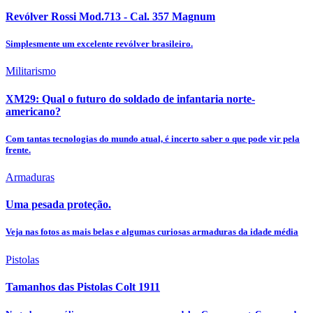
Revólver Rossi Mod.713 - Cal. 357 Magnum
Simplesmente um excelente revólver brasileiro.
Militarismo
XM29: Qual o futuro do soldado de infantaria norte-
americano?
Com tantas tecnologias do mundo atual, é incerto saber o que pode vir pela
frente.
Armaduras
Uma pesada proteção.
Veja nas fotos as mais belas e algumas curiosas armaduras da idade média
Pistolas
Tamanhos das Pistolas Colt 1911