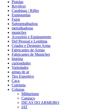
Pistolas
Revólver
Carabinas / Rifles
Espingardas
Fuzis
Submetralhadora
metralhadoras
munições
Acessório e Equipamento
Def Pessoal e Legitima
Criador e Designer Arma
Fabricantes de Armas
Fabricantes de Munições
história
curiosidades
Variedades
armas de ar
Tiro Esportivo
Caça
Cutelaria
Colunas
Militarismo
Cangaço
DICAS DO ARMEIRO
IAT