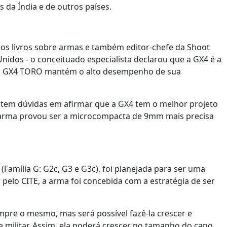
s da Índia e de outros países.
rios livros sobre armas e também editor-chefe da Shoot
Unidos - o conceituado especialista declarou que a GX4 é a
ue a GX4 TORO mantém o alto desempenho de sua
 tem dúvidas em afirmar que a GX4 tem o melhor projeto
a arma provou ser a microcompacta de 9mm mais precisa
amília G: G2c, G3 e G3c), foi planejada para ser uma
 pelo CITE, a arma foi concebida com a estratégia de ser
empre o mesmo, mas será possível fazê-la crescer e
 e militar. Assim, ela poderá crescer no tamanho do cano,