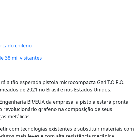
ercado chileno
 38 mil visitantes
rá a tão esperada pistola microcompacta GX4 T.O.R.O.
eados de 2021 no Brasil e nos Estados Unidos.
 Engenharia BR/EUA da empresa, a pistola estará pronta
o revolucionário grafeno na composição de seus
ças metálicas.
tir com tecnologias existentes e substituir materiais com
utos mais leves e com alta resistência mecânica,