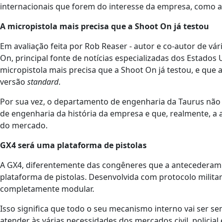
internacionais que forem do interesse da empresa, como a
A micropistola mais precisa que a Shoot On já testou
Em avaliação feita por Rob Reaser - autor e co-autor de vá
On, principal fonte de notícias especializadas dos Estados 
micropistola mais precisa que a Shoot On já testou, e q
versão
standard
.
Por sua vez, o departamento de engenharia da Taurus não
de engenharia da história da empresa e que, realmente, 
do mercado.
GX4 será uma plataforma de pistolas
A GX4, diferentemente das congêneres que a antecederam (F
plataforma de pistolas. Desenvolvida com protocolo militar
completamente modular.
Isso significa que todo o seu mecanismo interno vai ser s
atender às várias necessidades dos mercados civil, policial