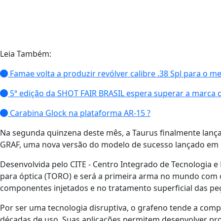
Leia Também:
Famae volta a produzir revólver calibre .38 Spl para o m
5ª edição da SHOT FAIR BRASIL espera superar a marca de
Carabina Glock na plataforma AR-15 ?
Na segunda quinzena deste mês, a Taurus finalmente lança
GRAF, uma nova versão do modelo de sucesso lançado em m
Desenvolvida pelo CITE - Centro Integrado de Tecnologia e
para óptica (TORO) e será a primeira arma no mundo com 
componentes injetados e no tratamento superficial das pe
Por ser uma tecnologia disruptiva, o grafeno tende a compe
décadas de uso. Suas aplicações permitem desenvolver prod