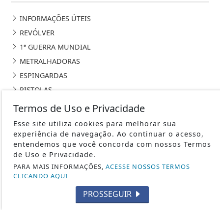
INFORMAÇÕES ÚTEIS
REVÓLVER
1ª GUERRA MUNDIAL
METRALHADORAS
ESPINGARDAS
PISTOLAS
HISTÓRIA
Termos de Uso e Privacidade
SUBMETRALHADORA
Esse site utiliza cookies para melhorar sua
FABRICANTES DE ARMAS
experiência de navegação. Ao continuar o acesso,
entendemos que você concorda com nossos Termos
CURIOSIDADES
de Uso e Privacidade.
2ª GUERRA MUNDIAL
PARA MAIS INFORMAÇÕES,
ACESSE NOSSOS TERMOS
CAÇA
CLICANDO AQUI
TIRO ESPORTIVO
PROSSEGUIR
FORÇAS ESPECIAIS
CARABINAS / RIFLES