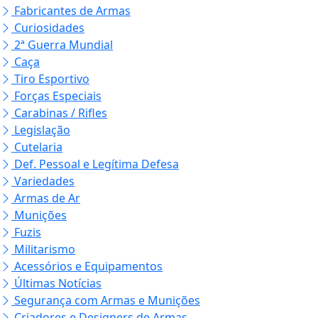
Fabricantes de Armas
Curiosidades
2ª Guerra Mundial
Caça
Tiro Esportivo
Forças Especiais
Carabinas / Rifles
Legislação
Cutelaria
Def. Pessoal e Legítima Defesa
Variedades
Armas de Ar
Munições
Fuzis
Militarismo
Acessórios e Equipamentos
Últimas Notícias
Segurança com Armas e Munições
Criadores e Designers de Armas