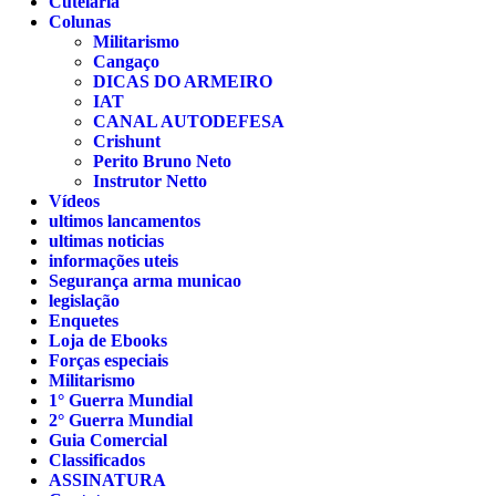
Cutelaria
Colunas
Militarismo
Cangaço
DICAS DO ARMEIRO
IAT
CANAL AUTODEFESA
Crishunt
Perito Bruno Neto
Instrutor Netto
Vídeos
ultimos lancamentos
ultimas noticias
informações uteis
Segurança arma municao
legislação
Enquetes
Loja de Ebooks
Forças especiais
Militarismo
1° Guerra Mundial
2° Guerra Mundial
Guia Comercial
Classificados
ASSINATURA