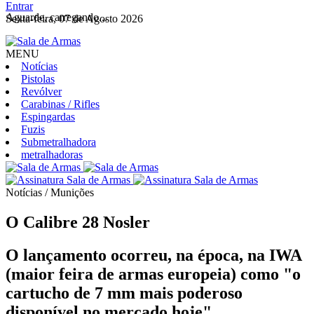
Entrar
Aguarde, carregando...
Sexta-feira, 07 de Agosto 2026
MENU
Notícias
Pistolas
Revólver
Carabinas / Rifles
Espingardas
Fuzis
Submetralhadora
metralhadoras
Notícias / Munições
O Calibre 28 Nosler
O lançamento ocorreu, na época, na IWA
(maior feira de armas europeia) como "o
cartucho de 7 mm mais poderoso
disponível no mercado hoje".