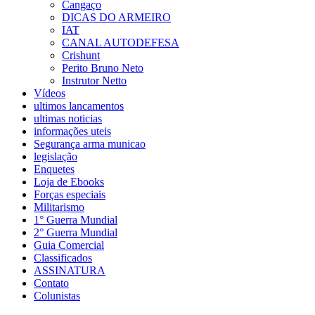
Cangaço
DICAS DO ARMEIRO
IAT
CANAL AUTODEFESA
Crishunt
Perito Bruno Neto
Instrutor Netto
Vídeos
ultimos lancamentos
ultimas noticias
informações uteis
Segurança arma municao
legislação
Enquetes
Loja de Ebooks
Forças especiais
Militarismo
1° Guerra Mundial
2° Guerra Mundial
Guia Comercial
Classificados
ASSINATURA
Contato
Colunistas