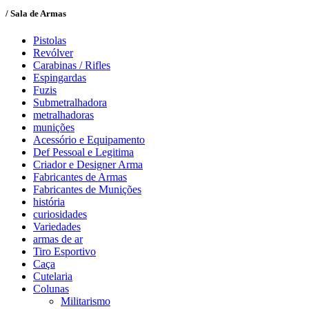
/ Sala de Armas
Pistolas
Revólver
Carabinas / Rifles
Espingardas
Fuzis
Submetralhadora
metralhadoras
munições
Acessório e Equipamento
Def Pessoal e Legitima
Criador e Designer Arma
Fabricantes de Armas
Fabricantes de Munições
história
curiosidades
Variedades
armas de ar
Tiro Esportivo
Caça
Cutelaria
Colunas
Militarismo