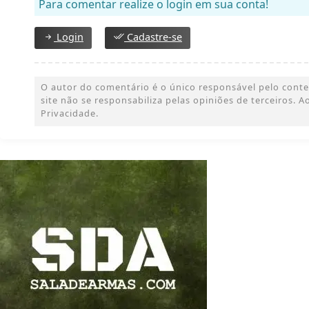
Para comentar realize o login em sua conta!
Login
Cadastre-se
O autor do comentário é o único responsável pelo conteúd
site não se responsabiliza pelas opiniões de terceiros.
Privacidade.