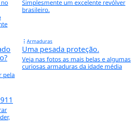
 no
Simplesmente um excelente revólver
brasileiro.
o
nte
Armaduras
ado
Uma pesada proteção.
no?
Veja nas fotos as mais belas e algumas
curiosas armaduras da idade média
r pela
1911
rar
der,