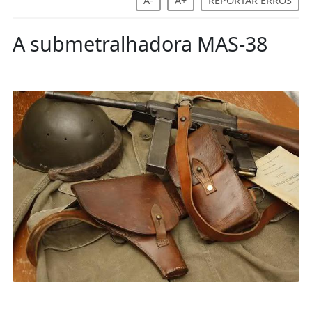
A-
A+
REPORTAR ERROS
A submetralhadora MAS-38