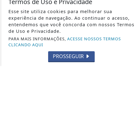
Termos de Uso e Privacidade
TIRO ESPORTIVO
FORÇAS ESPECIAIS
Esse site utiliza cookies para melhorar sua
experiência de navegação. Ao continuar o acesso,
CARABINAS / RIFLES
entendemos que você concorda com nossos Termos
LEGISLAÇÃO
de Uso e Privacidade.
CUTELARIA
PARA MAIS INFORMAÇÕES,
ACESSE NOSSOS TERMOS
CLICANDO AQUI
DEF. PESSOAL E LEGÍTIMA DEFESA
VARIEDADES
PROSSEGUIR
ARMAS DE AR
MUNIÇÕES
FUZIS
MILITARISMO
ACESSÓRIOS E EQUIPAMENTOS
ÚLTIMAS NOTÍCIAS
SEGURANÇA COM ARMAS E MUNIÇÕES
CRIADORES E DESIGNERS DE ARMAS
ÚLTIMOS LANÇAMENTOS