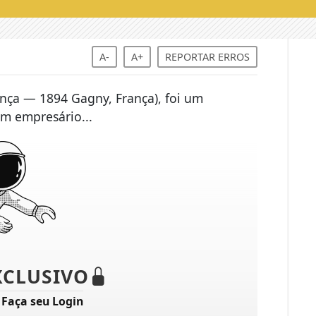
A-
A+
REPORTAR ERROS
ança — 1894 Gagny, França), foi um
um empresário...
XCLUSIVO
?
Faça seu Login