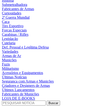
História
Submetralhadora
Fabricantes de Armas
Curiosidades
2ª Guerra Mundial
Caça
Tiro Esportivo
Forças Especiais
Carabinas / Rifles
Legislação
Cutelaria
Def. Pessoal e Legítima Defesa
Variedades
Armas de Ar
Munições
Fuzis
Militarismo
Acessórios e Equipamentos
Últimas Notícias
Segurança com Armas e Munições
Criadores e Designers de Armas
Últimos Lançamentos
Fabricantes de Munições
LOJA DE E-BOOKS