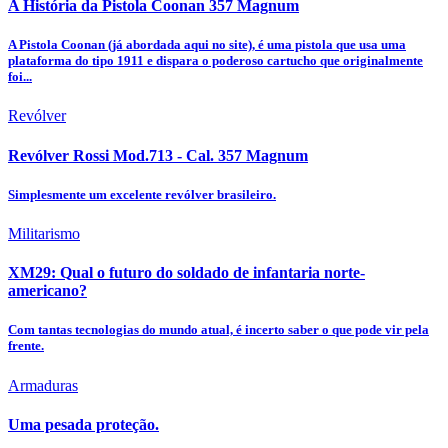
A História da Pistola Coonan 357 Magnum
A Pistola Coonan (já abordada aqui no site), é uma pistola que usa uma
plataforma do tipo 1911 e dispara o poderoso cartucho que originalmente
foi...
Revólver
Revólver Rossi Mod.713 - Cal. 357 Magnum
Simplesmente um excelente revólver brasileiro.
Militarismo
XM29: Qual o futuro do soldado de infantaria norte-
americano?
Com tantas tecnologias do mundo atual, é incerto saber o que pode vir pela
frente.
Armaduras
Uma pesada proteção.