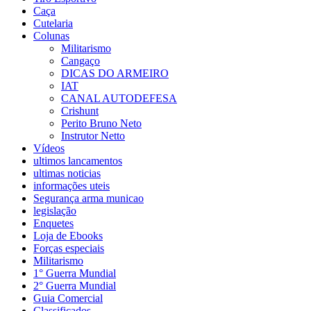
Caça
Cutelaria
Colunas
Militarismo
Cangaço
DICAS DO ARMEIRO
IAT
CANAL AUTODEFESA
Crishunt
Perito Bruno Neto
Instrutor Netto
Vídeos
ultimos lancamentos
ultimas noticias
informações uteis
Segurança arma municao
legislação
Enquetes
Loja de Ebooks
Forças especiais
Militarismo
1° Guerra Mundial
2° Guerra Mundial
Guia Comercial
Classificados