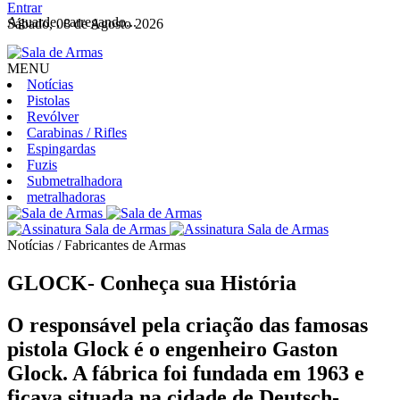
Entrar
Aguarde, carregando...
Sábado, 08 de Agosto 2026
MENU
Notícias
Pistolas
Revólver
Carabinas / Rifles
Espingardas
Fuzis
Submetralhadora
metralhadoras
Notícias / Fabricantes de Armas
GLOCK- Conheça sua História
O responsável pela criação das famosas
pistola Glock é o engenheiro Gaston
Glock. A fábrica foi fundada em 1963 e
ficava situada na cidade de Deutsch-