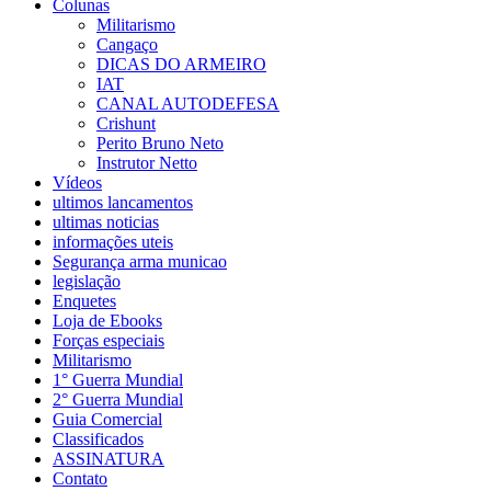
Colunas
Militarismo
Cangaço
DICAS DO ARMEIRO
IAT
CANAL AUTODEFESA
Crishunt
Perito Bruno Neto
Instrutor Netto
Vídeos
ultimos lancamentos
ultimas noticias
informações uteis
Segurança arma municao
legislação
Enquetes
Loja de Ebooks
Forças especiais
Militarismo
1° Guerra Mundial
2° Guerra Mundial
Guia Comercial
Classificados
ASSINATURA
Contato