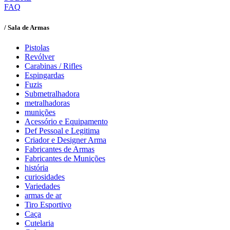
FAQ
/ Sala de Armas
Pistolas
Revólver
Carabinas / Rifles
Espingardas
Fuzis
Submetralhadora
metralhadoras
munições
Acessório e Equipamento
Def Pessoal e Legitima
Criador e Designer Arma
Fabricantes de Armas
Fabricantes de Munições
história
curiosidades
Variedades
armas de ar
Tiro Esportivo
Caça
Cutelaria