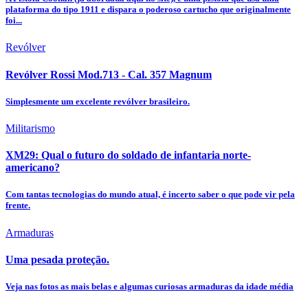
plataforma do tipo 1911 e dispara o poderoso cartucho que originalmente
foi...
Revólver
Revólver Rossi Mod.713 - Cal. 357 Magnum
Simplesmente um excelente revólver brasileiro.
Militarismo
XM29: Qual o futuro do soldado de infantaria norte-
americano?
Com tantas tecnologias do mundo atual, é incerto saber o que pode vir pela
frente.
Armaduras
Uma pesada proteção.
Veja nas fotos as mais belas e algumas curiosas armaduras da idade média