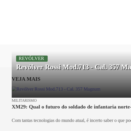
REVÓLVER
Revólver Rossi Mod.713 - Cal. 357 
VEJA MAIS
MILITARISMO
XM29: Qual o futuro do soldado de infantaria nort
Com tantas tecnologias do mundo atual, é incerto saber o que pod