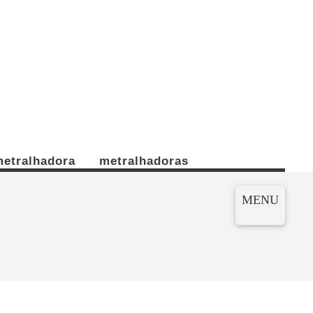
etralhadora
metralhadoras
MENU