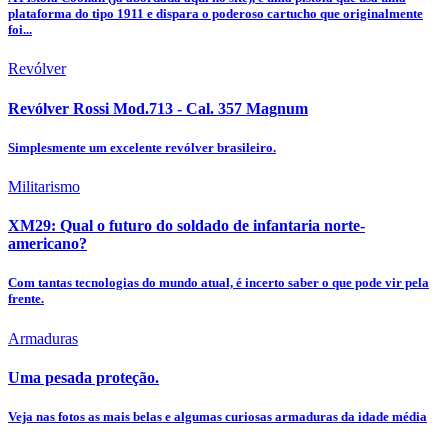
plataforma do tipo 1911 e dispara o poderoso cartucho que originalmente
foi...
Revólver
Revólver Rossi Mod.713 - Cal. 357 Magnum
Simplesmente um excelente revólver brasileiro.
Militarismo
XM29: Qual o futuro do soldado de infantaria norte-
americano?
Com tantas tecnologias do mundo atual, é incerto saber o que pode vir pela
frente.
Armaduras
Uma pesada proteção.
Veja nas fotos as mais belas e algumas curiosas armaduras da idade média