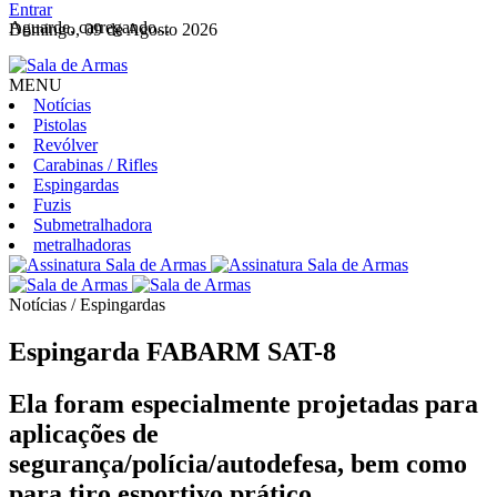
Entrar
Aguarde, carregando...
Domingo, 09 de Agosto 2026
MENU
Notícias
Pistolas
Revólver
Carabinas / Rifles
Espingardas
Fuzis
Submetralhadora
metralhadoras
Notícias / Espingardas
Espingarda FABARM SAT-8
Ela foram especialmente projetadas para
aplicações de
segurança/polícia/autodefesa, bem como
para tiro esportivo prático.