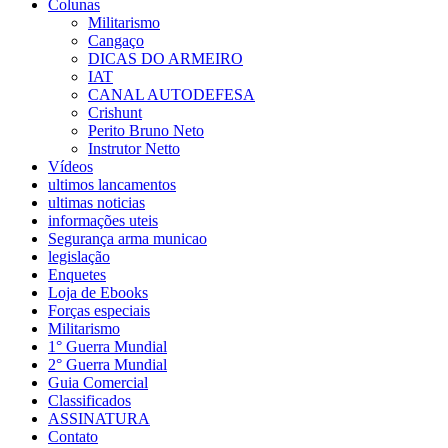
Colunas
Militarismo
Cangaço
DICAS DO ARMEIRO
IAT
CANAL AUTODEFESA
Crishunt
Perito Bruno Neto
Instrutor Netto
Vídeos
ultimos lancamentos
ultimas noticias
informações uteis
Segurança arma municao
legislação
Enquetes
Loja de Ebooks
Forças especiais
Militarismo
1° Guerra Mundial
2° Guerra Mundial
Guia Comercial
Classificados
ASSINATURA
Contato