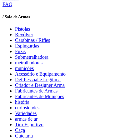
FAQ
/ Sala de Armas
Pistolas
Revólver
Carabinas / Rifles
Espingardas
Fuzis
Submetralhadora
metralhadoras
munições
Acessório e Equipamento
Def Pessoal e Legitima
Criador e Designer Arma
Fabricantes de Armas
Fabricantes de Munições
história
curiosidades
Variedades
armas de ar
Tiro Esportivo
Caça
Cutelaria