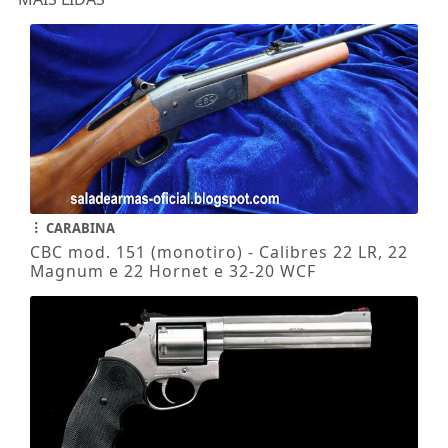
CARABINA
CBC mod. 151 (monotiro) - Calibres 22 LR, 22
Magnum e 22 Hornet e 32-20 WCF