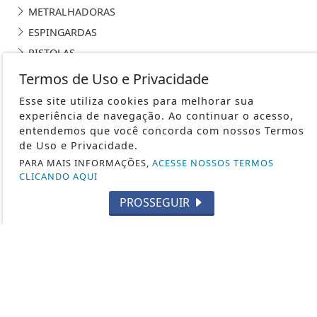
METRALHADORAS
ESPINGARDAS
PISTOLAS
HISTÓRIA
Termos de Uso e Privacidade
SUBMETRALHADORA
Esse site utiliza cookies para melhorar sua
FABRICANTES DE ARMAS
experiência de navegação. Ao continuar o acesso,
entendemos que você concorda com nossos Termos
CURIOSIDADES
de Uso e Privacidade.
2ª GUERRA MUNDIAL
PARA MAIS INFORMAÇÕES,
ACESSE NOSSOS TERMOS
CAÇA
CLICANDO AQUI
TIRO ESPORTIVO
PROSSEGUIR
FORÇAS ESPECIAIS
CARABINAS / RIFLES
LEGISLAÇÃO
CUTELARIA
DEF. PESSOAL E LEGÍTIMA DEFESA