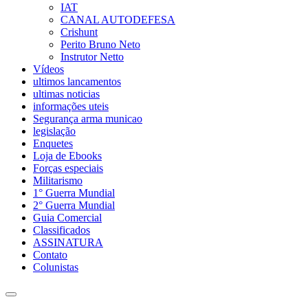
IAT
CANAL AUTODEFESA
Crishunt
Perito Bruno Neto
Instrutor Netto
Vídeos
ultimos lancamentos
ultimas noticias
informações uteis
Segurança arma municao
legislação
Enquetes
Loja de Ebooks
Forças especiais
Militarismo
1° Guerra Mundial
2° Guerra Mundial
Guia Comercial
Classificados
ASSINATURA
Contato
Colunistas