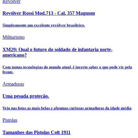
Revólver
Revólver Rossi Mod.713 - Cal. 357 Magnum
Simplesmente um excelente revólver brasileiro.
Militarismo
XM29: Qual o futuro do soldado de infantaria norte-
americano?
Com tantas tecnologias do mundo atual, é incerto saber o que pode vir pela
frente.
Armaduras
Uma pesada proteção.
Veja nas fotos as mais belas e algumas curiosas armaduras da idade média
Pistolas
Tamanhos das Pistolas Colt 1911