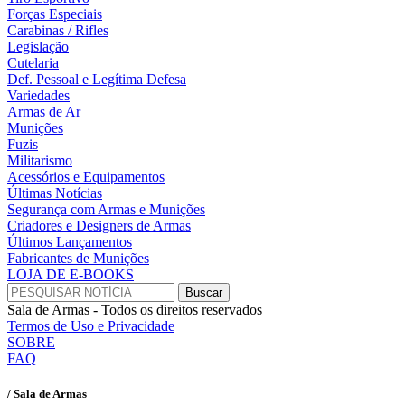
Forças Especiais
Carabinas / Rifles
Legislação
Cutelaria
Def. Pessoal e Legítima Defesa
Variedades
Armas de Ar
Munições
Fuzis
Militarismo
Acessórios e Equipamentos
Últimas Notícias
Segurança com Armas e Munições
Criadores e Designers de Armas
Últimos Lançamentos
Fabricantes de Munições
LOJA DE E-BOOKS
Sala de Armas - Todos os direitos reservados
Termos de Uso e Privacidade
SOBRE
FAQ
/ Sala de Armas