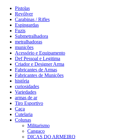
Pistolas
Revólver
Carabinas / Rifles
Espingardas
Fuzis
Submetralhadora
metralhadoras
munições
Acessório e Equipamento
Def Pessoal e Legitima
Criador e Designer Arma
Fabricantes de Armas
Fabricantes de Munições
história
curiosidades
Variedades
armas de ar
Tiro Esportivo
Caça
Cutelaria
Colunas
Militarismo
Cangaço
DICAS DO ARMEIRO