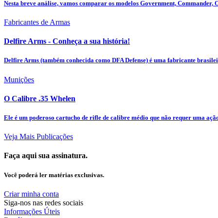
Nesta breve análise, vamos comparar os modelos Government, Commander, Off
Fabricantes de Armas
Delfire Arms - Conheça a sua história!
Delfire Arms (também conhecida como DFA Defense) é uma fabricante brasileir
Munições
O Calibre .35 Whelen
Ele é um poderoso cartucho de rifle de calibre médio que não requer uma aç
Veja Mais Publicações
Faça aqui sua assinatura.
Você poderá ler matérias exclusivas.
Criar minha conta
Siga-nos nas redes sociais
Informações Úteis