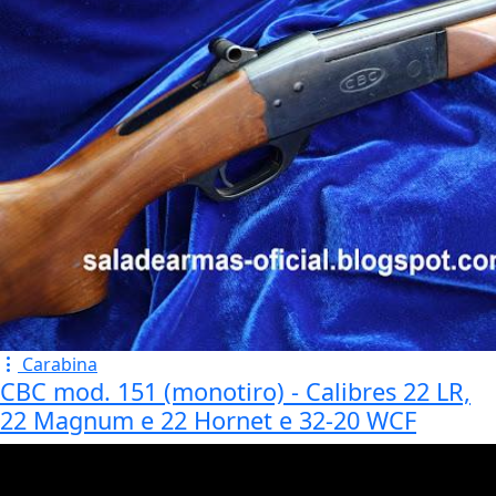
Carabina
CBC mod. 151 (monotiro) - Calibres 22 LR,
22 Magnum e 22 Hornet e 32-20 WCF