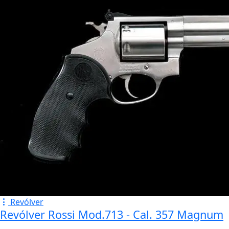
Revólver
Revólver Rossi Mod.713 - Cal. 357 Magnum