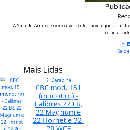
Publica
Red
A Sala de Armas é uma revista eletrônica que aborda M
relacionado
Saiba
Mais Lidas
Carabina
CBC mod. 151
(monotiro) -
Calibres 22 LR,
22 Magnum e
22 Hornet e 32-
20 WCF