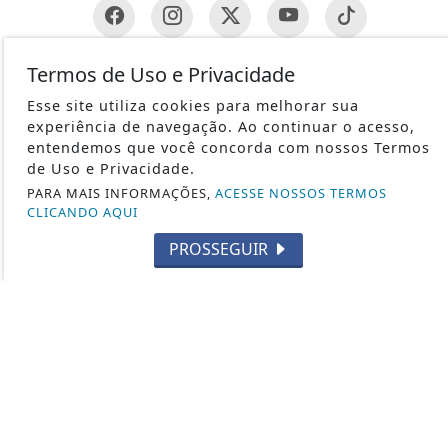
Termos de Uso e Privacidade
INFORMAÇÕES ÚTEIS
Esse site utiliza cookies para melhorar sua
REVÓLVER
experiência de navegação. Ao continuar o acesso,
1ª GUERRA MUNDIAL
entendemos que você concorda com nossos Termos
METRALHADORAS
de Uso e Privacidade.
PARA MAIS INFORMAÇÕES,
ACESSE NOSSOS TERMOS
ESPINGARDAS
CLICANDO AQUI
PISTOLAS
PROSSEGUIR
HISTÓRIA
SUBMETRALHADORA
FABRICANTES DE ARMAS
CURIOSIDADES
2ª GUERRA MUNDIAL
CAÇA
TIRO ESPORTIVO