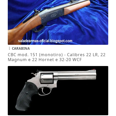
CARABINA
CBC mod. 151 (monotiro) - Calibres 22 LR, 22
Magnum e 22 Hornet e 32-20 WCF