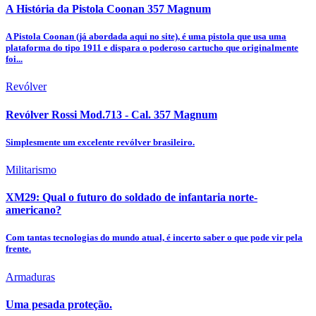
A História da Pistola Coonan 357 Magnum
A Pistola Coonan (já abordada aqui no site), é uma pistola que usa uma
plataforma do tipo 1911 e dispara o poderoso cartucho que originalmente
foi...
Revólver
Revólver Rossi Mod.713 - Cal. 357 Magnum
Simplesmente um excelente revólver brasileiro.
Militarismo
XM29: Qual o futuro do soldado de infantaria norte-
americano?
Com tantas tecnologias do mundo atual, é incerto saber o que pode vir pela
frente.
Armaduras
Uma pesada proteção.