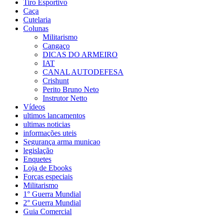
Tiro Esportivo
Caça
Cutelaria
Colunas
Militarismo
Cangaço
DICAS DO ARMEIRO
IAT
CANAL AUTODEFESA
Crishunt
Perito Bruno Neto
Instrutor Netto
Vídeos
ultimos lancamentos
ultimas noticias
informações uteis
Segurança arma municao
legislação
Enquetes
Loja de Ebooks
Forças especiais
Militarismo
1° Guerra Mundial
2° Guerra Mundial
Guia Comercial