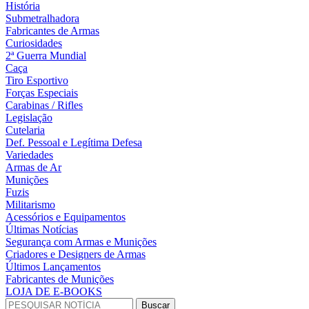
História
Submetralhadora
Fabricantes de Armas
Curiosidades
2ª Guerra Mundial
Caça
Tiro Esportivo
Forças Especiais
Carabinas / Rifles
Legislação
Cutelaria
Def. Pessoal e Legítima Defesa
Variedades
Armas de Ar
Munições
Fuzis
Militarismo
Acessórios e Equipamentos
Últimas Notícias
Segurança com Armas e Munições
Criadores e Designers de Armas
Últimos Lançamentos
Fabricantes de Munições
LOJA DE E-BOOKS