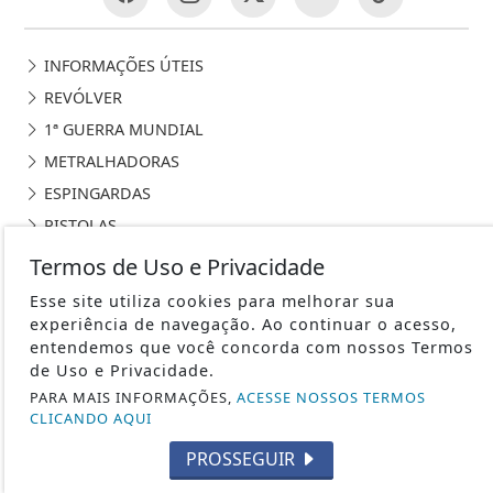
INFORMAÇÕES ÚTEIS
REVÓLVER
1ª GUERRA MUNDIAL
METRALHADORAS
ESPINGARDAS
PISTOLAS
HISTÓRIA
Termos de Uso e Privacidade
SUBMETRALHADORA
Esse site utiliza cookies para melhorar sua
FABRICANTES DE ARMAS
experiência de navegação. Ao continuar o acesso,
entendemos que você concorda com nossos Termos
CURIOSIDADES
de Uso e Privacidade.
2ª GUERRA MUNDIAL
PARA MAIS INFORMAÇÕES,
ACESSE NOSSOS TERMOS
CAÇA
CLICANDO AQUI
TIRO ESPORTIVO
PROSSEGUIR
FORÇAS ESPECIAIS