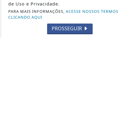
de Uso e Privacidade.
ESPINGARDAS
PARA MAIS INFORMAÇÕES,
ACESSE NOSSOS TERMOS
PISTOLAS
CLICANDO AQUI
HISTÓRIA
PROSSEGUIR
SUBMETRALHADORA
FABRICANTES DE ARMAS
CURIOSIDADES
2ª GUERRA MUNDIAL
CAÇA
TIRO ESPORTIVO
FORÇAS ESPECIAIS
CARABINAS / RIFLES
LEGISLAÇÃO
CUTELARIA
DEF. PESSOAL E LEGÍTIMA DEFESA
VARIEDADES