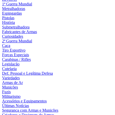
1ª Guerra Mundial
Metralhadoras
Espingardas
Pistolas
História
Submetralhadora
Fabricantes de Armas
Curiosidades
2ª Guerra Mundial
Caça
Tiro Esportivo
Forças Especiais
Carabinas / Rifles
Legislação
Cutelaria
Def. Pessoal e Legítima Defesa
Variedades
Armas de Ar
Munições
Fuzis
Militarismo
Acessórios e Equipamentos
Últimas Notícias
Segurança com Armas e Munições
Criadores e Designers de Armas