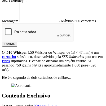
Seu Telefone
Mensagem
Máximo 600 caracteres.
ENVIAR
O
.510 Whisper
(.50 Whisper ou Whisper de 13 × 47 mm) é um
cartucho
subsônico, desenvolvido pela
SSK Industries
para uso em
rifles
suprimidos. É capaz de disparar um projétil calibre .51
pesando 750 grains (49 g) a aproximadamente 1.050 pés/s (320
m/s).
Ele é o segundo de dois cartuchos de calibre...
Conteúdo Exclusivo
Já possui uma conta?
Faça seu Login