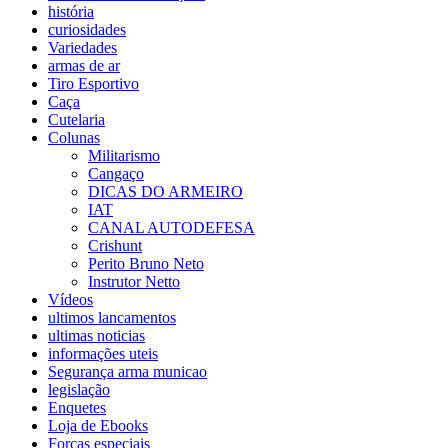
história
curiosidades
Variedades
armas de ar
Tiro Esportivo
Caça
Cutelaria
Colunas
Militarismo
Cangaço
DICAS DO ARMEIRO
IAT
CANAL AUTODEFESA
Crishunt
Perito Bruno Neto
Instrutor Netto
Vídeos
ultimos lancamentos
ultimas noticias
informações uteis
Segurança arma municao
legislação
Enquetes
Loja de Ebooks
Forças especiais