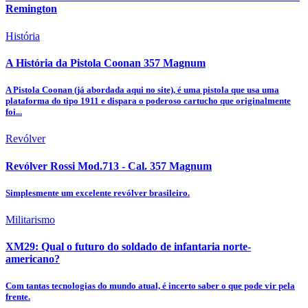
Remington
História
A História da Pistola Coonan 357 Magnum
A Pistola Coonan (já abordada aqui no site), é uma pistola que usa uma
plataforma do tipo 1911 e dispara o poderoso cartucho que originalmente
foi...
Revólver
Revólver Rossi Mod.713 - Cal. 357 Magnum
Simplesmente um excelente revólver brasileiro.
Militarismo
XM29: Qual o futuro do soldado de infantaria norte-
americano?
Com tantas tecnologias do mundo atual, é incerto saber o que pode vir pela
frente.