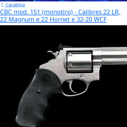
Carabina
CBC mod. 151 (monotiro) - Calibres 22 LR,
22 Magnum e 22 Hornet e 32-20 WCF