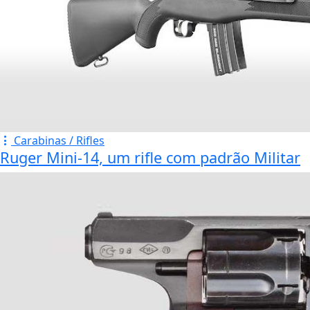
Carabinas / Rifles
Ruger Mini-14, um rifle com padrão Militar