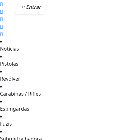
Entrar
Notícias
Pistolas
Revólver
Carabinas / Rifles
Espingardas
Fuzis
Submetralhadora