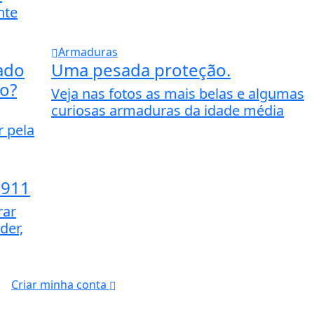
nte
Armaduras
ado
Uma pesada proteção.
no?
Veja nas fotos as mais belas e algumas
curiosas armaduras da idade média
r pela
1911
rar
der,
Criar minha conta