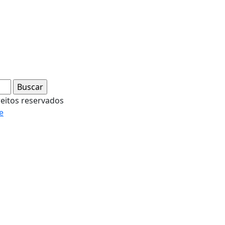
reitos reservados
e
ntendemos que você
PROSSEGUIR