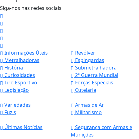
Siga-nos nas redes sociais
Informações Úteis
Revólver
Metralhadoras
Espingardas
História
Submetralhadora
Curiosidades
2ª Guerra Mundial
Tiro Esportivo
Forças Especiais
Legislação
Cutelaria
Variedades
Armas de Ar
Fuzis
Militarismo
Termos de Uso e Privacidade
Últimas Notícias
Segurança com Armas e
Munições
Esse site utiliza cookies para melhorar sua