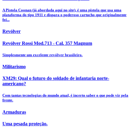
A Pistola Coonan (já abordada aqui no site), é uma pistola que usa uma
plataforma do tipo 1911 e dispara o poderoso cartucho que originalmente
foi...
Revólver
Revólver Rossi Mod.713 - Cal. 357 Magnum
Simplesmente um excelente revólver brasileiro.
Militarismo
XM29: Qual o futuro do soldado de infantaria norte-
americano?
Com tantas tecnologias do mundo atual, é incerto saber o que pode vir pela
frente.
Armaduras
Uma pesada proteção.