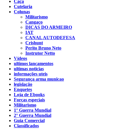
Caça
Cutelaria
Colunas
Militarismo
Cangaço
DICAS DO ARMEIRO
IAT
CANAL AUTODEFESA
Crishunt
Perito Bruno Neto
Instrutor Netto
Vídeos
ultimos lancamentos
ultimas noticias
informações uteis
Segurança arma municao
legislação
Enquetes
Loja de Ebooks
Forças especiais
Militarismo
1° Guerra Mundial
2° Guerra Mundial
Guia Comercial
Classificados