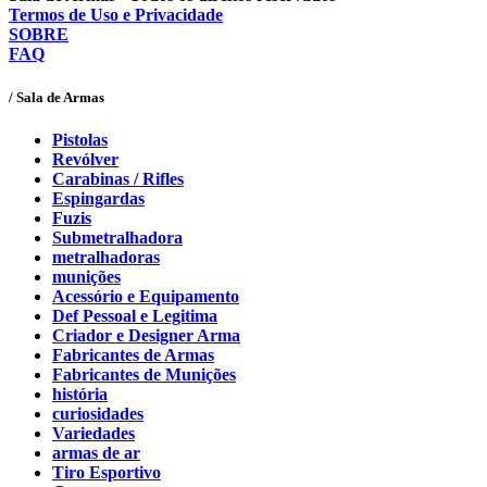
Termos de Uso e Privacidade
SOBRE
FAQ
/ Sala de Armas
Pistolas
Revólver
Carabinas / Rifles
Espingardas
Fuzis
Submetralhadora
metralhadoras
munições
Acessório e Equipamento
Def Pessoal e Legitima
Criador e Designer Arma
Fabricantes de Armas
Fabricantes de Munições
história
curiosidades
Variedades
armas de ar
Tiro Esportivo