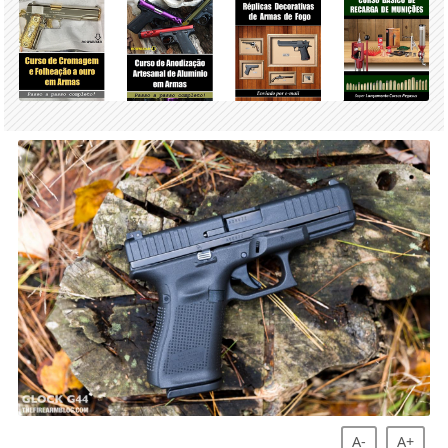
A-
A+