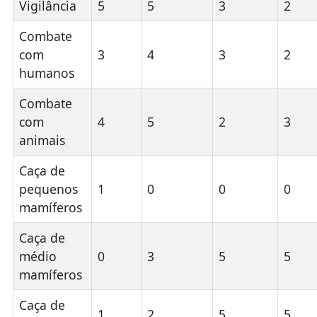
Vigilância
5
5
3
2
Combate
com
3
4
3
2
humanos
Combate
com
4
5
2
3
animais
Caça de
pequenos
1
0
0
0
mamíferos
Caça de
médio
0
3
5
5
mamíferos
Caça de
1
2
5
5