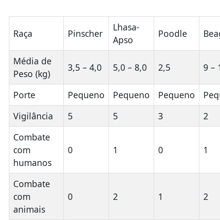
Lhasa-
Raça
Pinscher
Poodle
Bea
Apso
Média de
3,5 – 4,0
5,0 – 8,0
2,5
9 – 
Peso (kg)
Porte
Pequeno
Pequeno
Pequeno
Peq
Vigilância
5
5
3
2
Combate
com
0
1
0
1
humanos
Combate
com
0
2
1
2
animais