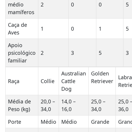
médio
2
0
0
5
mamíferos
Caça de
1
0
1
5
Aves
Apoio
psicológico
2
3
5
3
familiar
Australian
Golden
Labr
Raça
Collie
Cattle
Retriever
Retri
Dog
Média de
20,0 –
14,0 –
25,0 –
25,0 
Peso (kg)
34,0
16,0
34,0
36,0
Porte
Médio
Médio
Grande
Gran