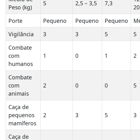
5
2,5 – 3,5
7,3
Peso (kg)
20
Porte
Pequeno
Pequeno
Pequeno
Mé
Vigilância
3
3
5
5
Combate
com
1
0
1
2
humanos
Combate
com
2
0
0
5
animais
Caça de
pequenos
2
3
5
3
mamíferos
Caça de