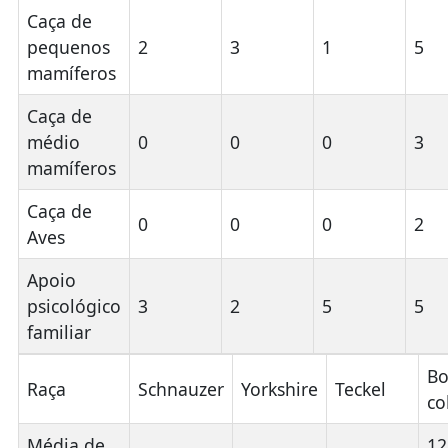
Caça de
pequenos
2
3
1
5
mamíferos
Caça de
médio
0
0
0
3
mamíferos
Caça de
0
0
0
2
Aves
Apoio
psicológico
3
2
5
5
familiar
Bo
Raça
Schnauzer
Yorkshire
Teckel
co
Média de
12