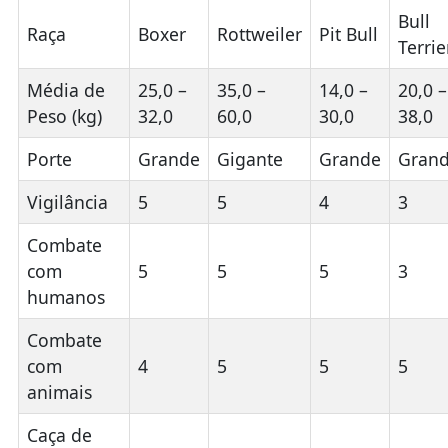
Bull
Raça
Boxer
Rottweiler
Pit Bull
Terrie
Média de
25,0 –
35,0 –
14,0 –
20,0 –
Peso (kg)
32,0
60,0
30,0
38,0
Porte
Grande
Gigante
Grande
Gran
Vigilância
5
5
4
3
Combate
com
5
5
5
3
humanos
Combate
com
4
5
5
5
animais
Caça de