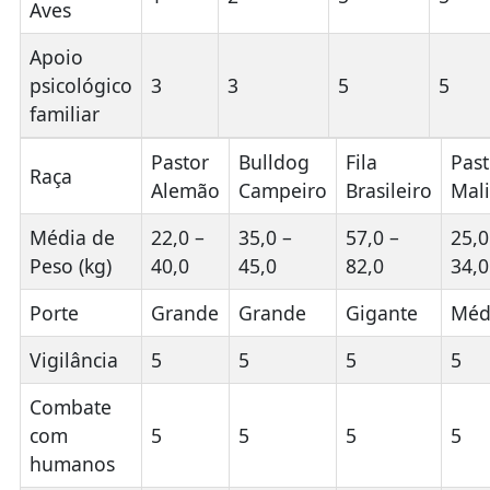
Aves
Apoio
psicológico
3
3
5
5
familiar
Pastor
Bulldog
Fila
Past
Raça
Alemão
Campeiro
Brasileiro
Mali
Média de
22,0 –
35,0 –
57,0 –
25,0
Peso (kg)
40,0
45,0
82,0
34,0
Porte
Grande
Grande
Gigante
Méd
Vigilância
5
5
5
5
Combate
com
5
5
5
5
humanos