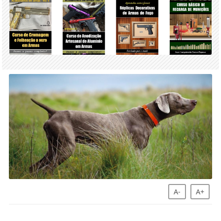
A-
A+