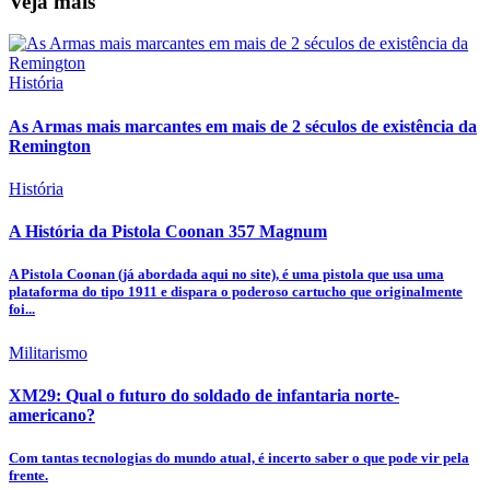
Veja mais
História
As Armas mais marcantes em mais de 2 séculos de existência da
Remington
História
A História da Pistola Coonan 357 Magnum
A Pistola Coonan (já abordada aqui no site), é uma pistola que usa uma
plataforma do tipo 1911 e dispara o poderoso cartucho que originalmente
foi...
Militarismo
XM29: Qual o futuro do soldado de infantaria norte-
americano?
Com tantas tecnologias do mundo atual, é incerto saber o que pode vir pela
frente.