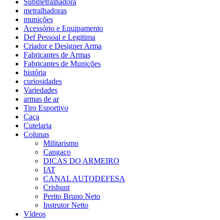
Submetralhadora
metralhadoras
munições
Acessório e Equipamento
Def Pessoal e Legitima
Criador e Designer Arma
Fabricantes de Armas
Fabricantes de Munições
história
curiosidades
Variedades
armas de ar
Tiro Esportivo
Caça
Cutelaria
Colunas
Militarismo
Cangaço
DICAS DO ARMEIRO
IAT
CANAL AUTODEFESA
Crishunt
Perito Bruno Neto
Instrutor Netto
Vídeos