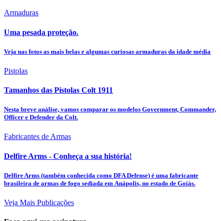
Armaduras
Uma pesada proteção.
Veja nas fotos as mais belas e algumas curiosas armaduras da idade média
Pistolas
Tamanhos das Pistolas Colt 1911
Nesta breve análise, vamos comparar os modelos Government, Commander,
Officer e Defender da Colt.
Fabricantes de Armas
Delfire Arms - Conheça a sua história!
Delfire Arms (também conhecida como DFA Defense) é uma fabricante
brasileira de armas de fogo sediada em Anápolis, no estado de Goiás.
Veja Mais Publicações