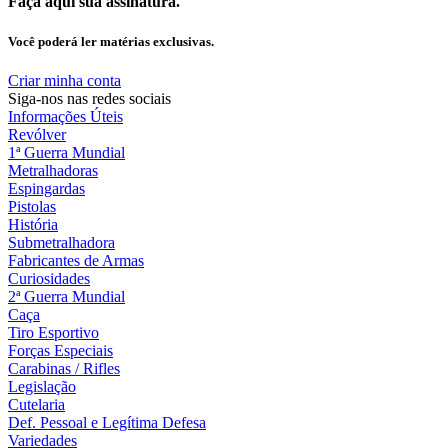
Faça aqui sua assinatura.
Você poderá ler matérias exclusivas.
Criar minha conta
Siga-nos nas redes sociais
Informações Úteis
Revólver
1ª Guerra Mundial
Metralhadoras
Espingardas
Pistolas
História
Submetralhadora
Fabricantes de Armas
Curiosidades
2ª Guerra Mundial
Caça
Tiro Esportivo
Forças Especiais
Carabinas / Rifles
Legislação
Cutelaria
Def. Pessoal e Legítima Defesa
Variedades