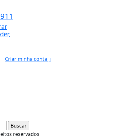
1911
rar
der,
Criar minha conta
reitos reservados