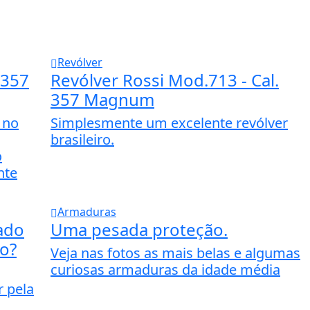
Revólver
 357
Revólver Rossi Mod.713 - Cal.
357 Magnum
 no
Simplesmente um excelente revólver
brasileiro.
o
nte
Armaduras
ado
Uma pesada proteção.
no?
Veja nas fotos as mais belas e algumas
curiosas armaduras da idade média
r pela