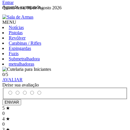
Entrar
Aguarde, carregando...
Quinta-feira, 06 de Agosto 2026
MENU
Notícias
Pistolas
Revólver
Carabinas / Rifles
Espingardas
Fuzis
Submetralhadora
metralhadoras
0
/5
AVALIAR
Deixe sua avaliação
ENVIAR
5 ★
0
4 ★
0
3 ★