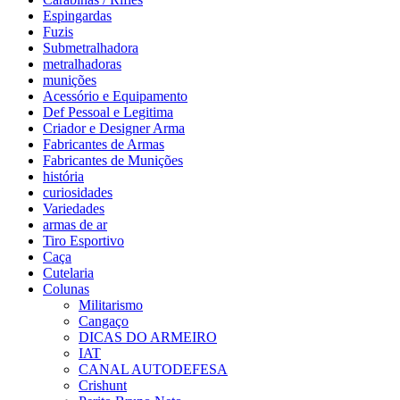
Espingardas
Fuzis
Submetralhadora
metralhadoras
munições
Acessório e Equipamento
Def Pessoal e Legitima
Criador e Designer Arma
Fabricantes de Armas
Fabricantes de Munições
história
curiosidades
Variedades
armas de ar
Tiro Esportivo
Caça
Cutelaria
Colunas
Militarismo
Cangaço
DICAS DO ARMEIRO
IAT
CANAL AUTODEFESA
Crishunt