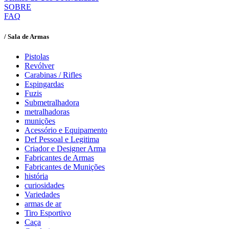
SOBRE
FAQ
/ Sala de Armas
Pistolas
Revólver
Carabinas / Rifles
Espingardas
Fuzis
Submetralhadora
metralhadoras
munições
Acessório e Equipamento
Def Pessoal e Legitima
Criador e Designer Arma
Fabricantes de Armas
Fabricantes de Munições
história
curiosidades
Variedades
armas de ar
Tiro Esportivo
Caça