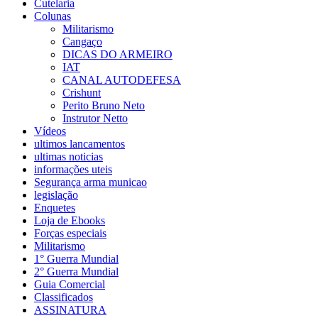
Cutelaria
Colunas
Militarismo
Cangaço
DICAS DO ARMEIRO
IAT
CANAL AUTODEFESA
Crishunt
Perito Bruno Neto
Instrutor Netto
Vídeos
ultimos lancamentos
ultimas noticias
informações uteis
Segurança arma municao
legislação
Enquetes
Loja de Ebooks
Forças especiais
Militarismo
1° Guerra Mundial
2° Guerra Mundial
Guia Comercial
Classificados
ASSINATURA