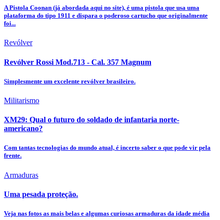
A Pistola Coonan (já abordada aqui no site), é uma pistola que usa uma
plataforma do tipo 1911 e dispara o poderoso cartucho que originalmente
foi...
Revólver
Revólver Rossi Mod.713 - Cal. 357 Magnum
Simplesmente um excelente revólver brasileiro.
Militarismo
XM29: Qual o futuro do soldado de infantaria norte-
americano?
Com tantas tecnologias do mundo atual, é incerto saber o que pode vir pela
frente.
Armaduras
Uma pesada proteção.
Veja nas fotos as mais belas e algumas curiosas armaduras da idade média