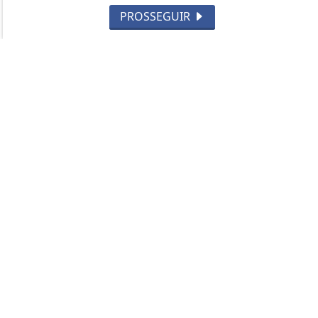
HISTÓRIA
PROSSEGUIR
SUBMETRALHADORA
FABRICANTES DE ARMAS
CURIOSIDADES
2ª GUERRA MUNDIAL
CAÇA
TIRO ESPORTIVO
FORÇAS ESPECIAIS
CARABINAS / RIFLES
LEGISLAÇÃO
CUTELARIA
DEF. PESSOAL E LEGÍTIMA DEFESA
VARIEDADES
ARMAS DE AR
MUNIÇÕES
FUZIS