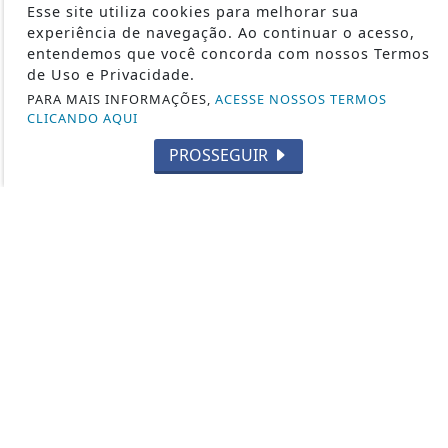
SUBMETRALHADORA
Esse site utiliza cookies para melhorar sua
FABRICANTES DE ARMAS
experiência de navegação. Ao continuar o acesso,
entendemos que você concorda com nossos Termos
CURIOSIDADES
de Uso e Privacidade.
2ª GUERRA MUNDIAL
PARA MAIS INFORMAÇÕES,
ACESSE NOSSOS TERMOS
CAÇA
CLICANDO AQUI
TIRO ESPORTIVO
PROSSEGUIR
FORÇAS ESPECIAIS
CARABINAS / RIFLES
LEGISLAÇÃO
CUTELARIA
DEF. PESSOAL E LEGÍTIMA DEFESA
VARIEDADES
ARMAS DE AR
MUNIÇÕES
FUZIS
MILITARISMO