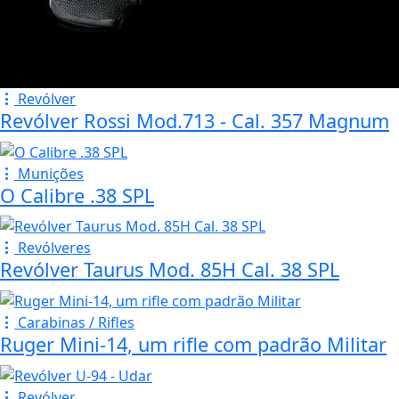
Revólver
Revólver Rossi Mod.713 - Cal. 357 Magnum
Munições
O Calibre .38 SPL
Revólveres
Revólver Taurus Mod. 85H Cal. 38 SPL
Carabinas / Rifles
Ruger Mini-14, um rifle com padrão Militar
Revólver