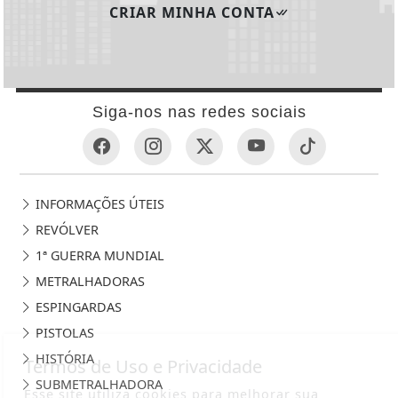
CRIAR MINHA CONTA
Siga-nos nas redes sociais
INFORMAÇÕES ÚTEIS
REVÓLVER
1ª GUERRA MUNDIAL
METRALHADORAS
ESPINGARDAS
PISTOLAS
HISTÓRIA
Termos de Uso e Privacidade
SUBMETRALHADORA
Esse site utiliza cookies para melhorar sua