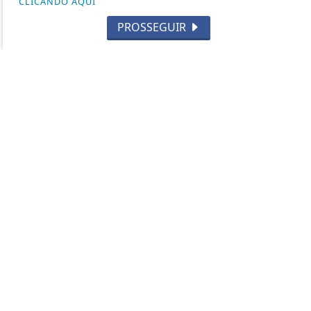
CLICANDO AQUI
HISTÓRIA
PROSSEGUIR
SUBMETRALHADORA
FABRICANTES DE ARMAS
CURIOSIDADES
2ª GUERRA MUNDIAL
CAÇA
TIRO ESPORTIVO
FORÇAS ESPECIAIS
CARABINAS / RIFLES
LEGISLAÇÃO
CUTELARIA
DEF. PESSOAL E LEGÍTIMA DEFESA
VARIEDADES
ARMAS DE AR
MUNIÇÕES