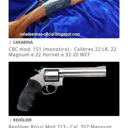
CARABINA
CBC mod. 151 (monotiro) - Calibres 22 LR, 22
Magnum e 22 Hornet e 32-20 WCF
REVÓLVER
Revólver Rossi Mod.713 - Cal. 357 Magnum