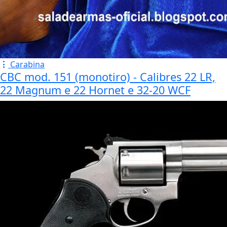
Carabina
CBC mod. 151 (monotiro) - Calibres 22 LR,
22 Magnum e 22 Hornet e 32-20 WCF